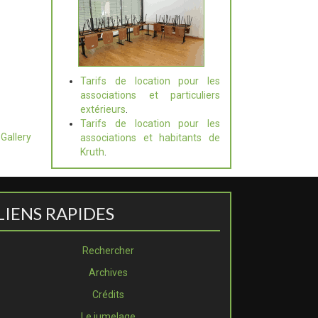
Tarifs de location pour les
associations et particuliers
extérieurs
.
Tarifs de location pour les
Gallery
associations et habitants de
Kruth
.
LIENS RAPIDES
Rechercher
Archives
Crédits
Le jumelage