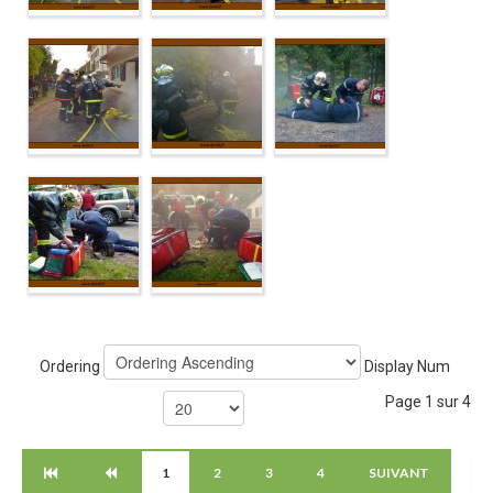
Ordering
Display Num
Page 1 sur 4
1
2
3
4
SUIVANT