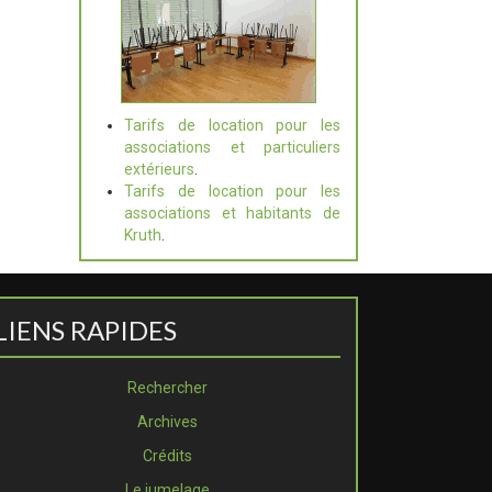
Tarifs de location pour les
associations et particuliers
extérieurs
.
Tarifs de location pour les
associations et habitants de
Kruth
.
LIENS RAPIDES
Rechercher
Archives
Crédits
Le jumelage