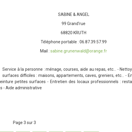
SABINE & ANGEL
99 Grand'rue
68820 KRUTH
Téléphone portable : 06.87.39.57.99
Mail :
sabine.grunenwald@orange.fr
Service à la personne : ménage, courses, aide au repas, etc... - Netto
surfaces difficiles : maisons, appartements, caves, greniers, etc... - E
 Peinture petites surfaces - Entretien des locaux professionnels : resta
es - Aide administrative
Page 3 sur 3