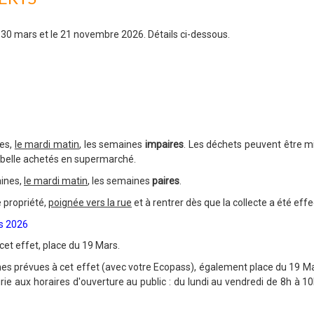
 30 mars et le 21 novembre 2026. Détails ci-dessous.
nes,
le mardi matin
, les semaines
impaires
. Les déchets peuvent être m
oubelle achetés en supermarché.
aines,
le mardi matin
, les semaines
paires
.
 propriété,
poignée vers la rue
et à rentrer dès que la collecte a été eff
es 2026
cet effet, place du 19 Mars.
s prévues à cet effet (avec votre Ecopass), également place du 19 Ma
rie aux horaires d'ouverture au public : du lundi au vendredi de 8h à 1